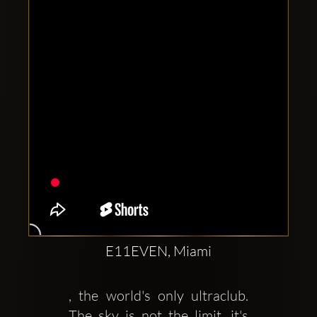
Comptes
sociaux
Clubbable:
E11EVEN, Miami
, the world's only ultraclub. 
The sky is not the limit, it's 