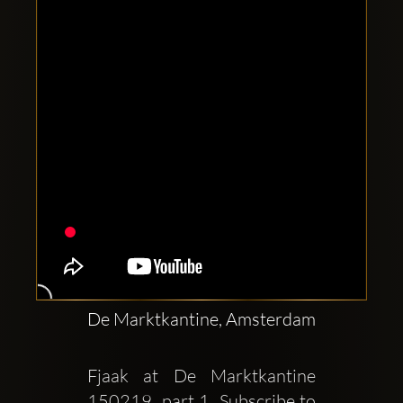
Comptes
sociaux
Clubbable:
De Marktkantine, Amsterdam
Fjaak at De Marktkantine  
150219  part 1  Subscribe to 