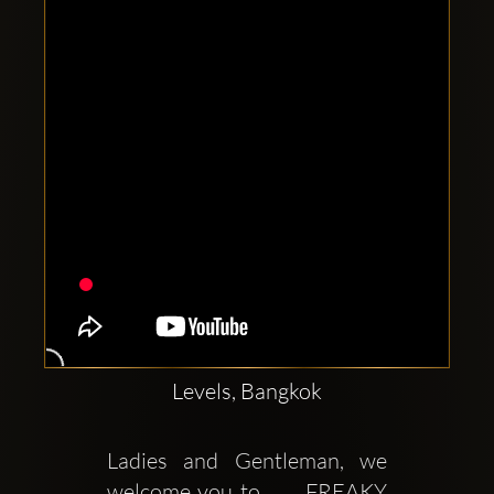
Comptes
sociaux
Clubbable:
Levels, Bangkok
Ladies and Gentleman, we 
welcome you to      FREAKY 