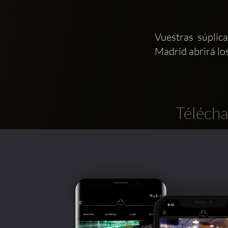
Vuestras súplic
Madrid abrirá l
Télécha