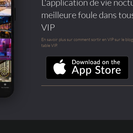
L'application de vie noctu
meilleure foule dans tou
VIP
En savoir plus sur comment sortir en VIP sur le blog e
table VIP.