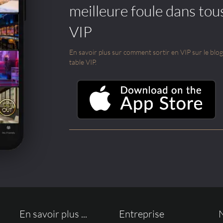
meilleure foule dans tou
VIP
En savoir plus sur comment sortir en VIP sur le blog e
table VIP.
En savoir plus ...
Entreprise