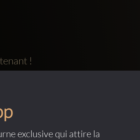
tenant !
pp
rne exclusive qui attire la