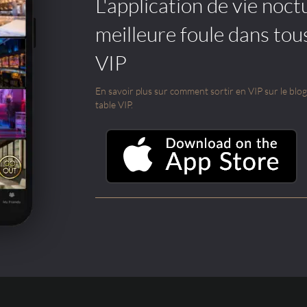
L'application de vie noctu
meilleure foule dans tou
VIP
En savoir plus sur comment sortir en VIP sur le blog e
table VIP.