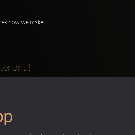
eres how we make 
tenant !
pp