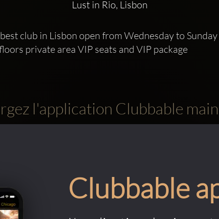
Lust in Rio, Lisbon
he best club in Lisbon open from Wednesday to Sunday 
loors private area VIP seats and VIP package
rgez l'application Clubbable main
Clubbable a