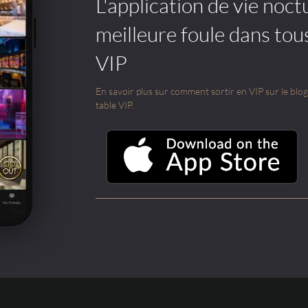
L'application de vie noctu
meilleure foule dans tou
VIP
En savoir plus sur comment sortir en VIP sur le blog e
table VIP.