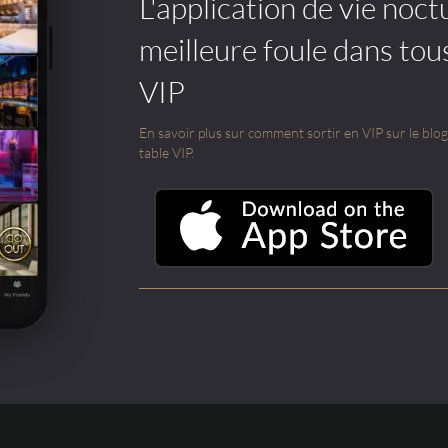
L'application de vie noctu
meilleure foule dans tou
VIP
En savoir plus sur comment sortir en VIP sur le blog e
table VIP.