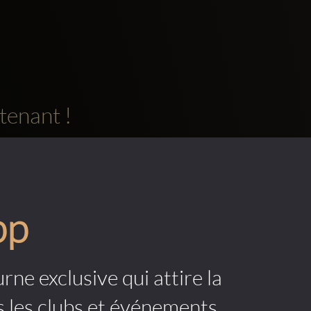
tenant !
pp
rne exclusive qui attire la
s les clubs et événements