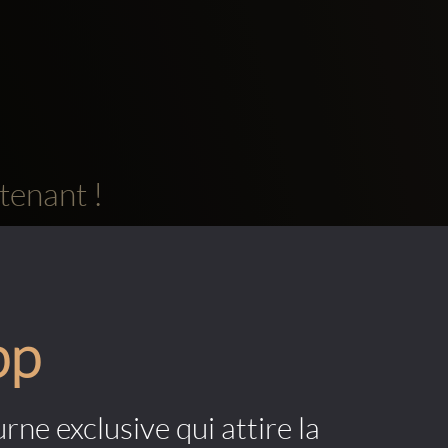
tenant !
pp
rne exclusive qui attire la