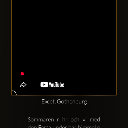
Comptes
sociaux
Clubbable:
Excet, Gothenburg
Sommaren r hr och vi med 
den Festa under bar himmel p 