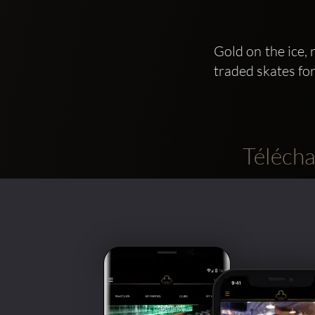
Gold on the ice, 
traded skates fo
Télécha