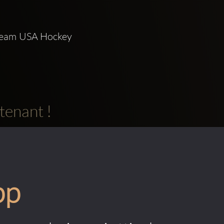
, Team USA Hockey 
tenant !
pp