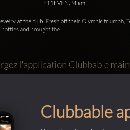
E11EVEN, Miami
revelry at the club  Fresh off their Olympic triumph
r bottles and brought the
rgez l'application Clubbable main
Clubbable a