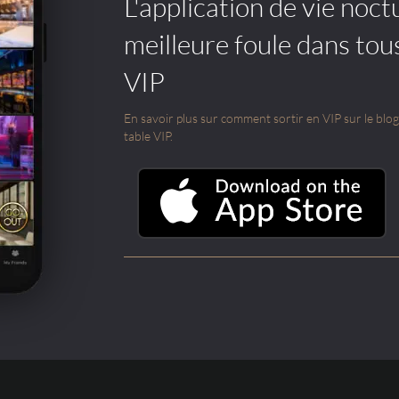
L'application de vie noctu
meilleure foule dans tou
VIP
En savoir plus sur comment sortir en VIP sur le blog e
table VIP.