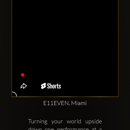
Comptes
sociaux
Clubbable:
E11EVEN, Miami
Turning your world upside 
down one performance at a 