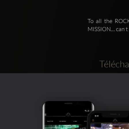
To all the ROCK
MISSION… can t w
Télécha