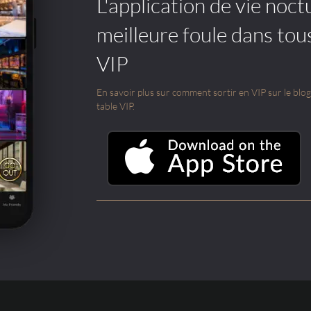
L'application de vie noctu
meilleure foule dans tou
VIP
En savoir plus sur comment sortir en VIP sur le blog e
table VIP.