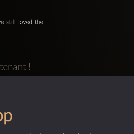
still loved the 
tenant !
pp