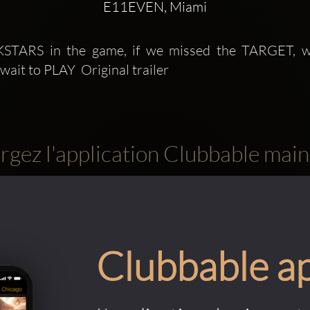
E11EVEN, Miami
STARS in the game, if we missed the TARGET, we 
ait to PLAY  Original trailer
rgez l'application Clubbable main
Clubbable a