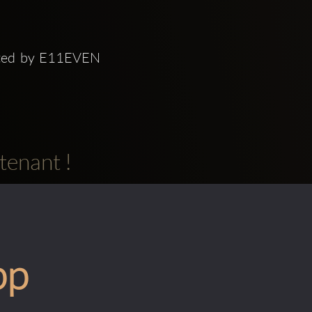
ted by E11EVEN  
tenant !
pp