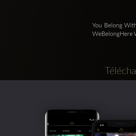
You Belong With
WeBelongHere W
Télécha