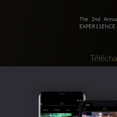
The 2nd Annua
EXPER11ENCE ⛳ F
Télécha