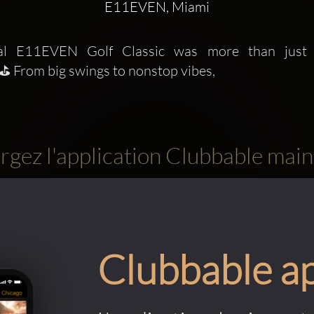
E11EVEN, Miami
l E11EVEN Golf Classic was more than just go
rom big swings to nonstop vibes,
rgez l'application Clubbable main
Clubbable a