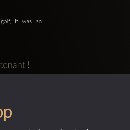
lf, it was an 
tenant !
pp