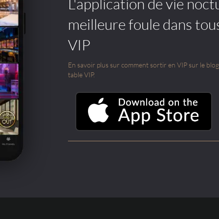
L'application de vie noctu
meilleure foule dans tou
VIP
En savoir plus sur comment sortir en VIP sur le blog e
table VIP.