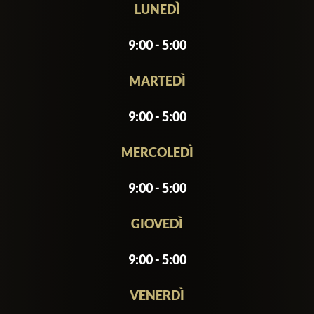
The club attracts a stylish crowd looking
LUNEDÌ
to enjoy a night of dancing, socializing,
and unique experiences. With its chic
9:00 - 5:00
interiors, exclusive vibe, and top-notch
service, Muin Club has become a go-to
MARTEDÌ
spot for both locals and international
9:00 - 5:00
visitors seeking an unforgettable
nightlife experience in Bangkok.
MERCOLEDÌ
9:00 - 5:00
GIOVEDÌ
9:00 - 5:00
VENERDÌ