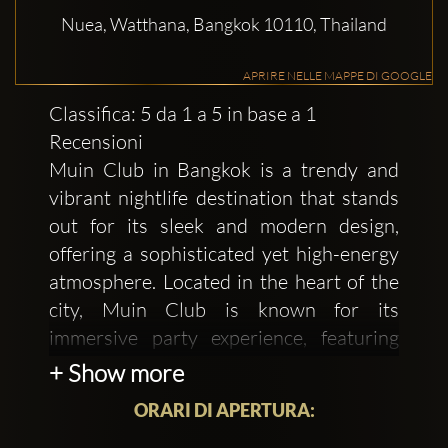
Nuea, Watthana, Bangkok 10110, Thailand
APRIRE NELLE MAPPE DI GOOGLE
Classifica: 5 da 1 a 5 in base a 1
Recensioni
Muin Club in Bangkok is a trendy and
vibrant nightlife destination that stands
out for its sleek and modern design,
offering a sophisticated yet high-energy
atmosphere. Located in the heart of the
city, Muin Club is known for its
immersive party experience, featuring
cutting-edge sound and lighting systems,
+ Show more
as well as world-class DJs playing a mix
ORARI DI APERTURA:
of electronic, house, and techno music.