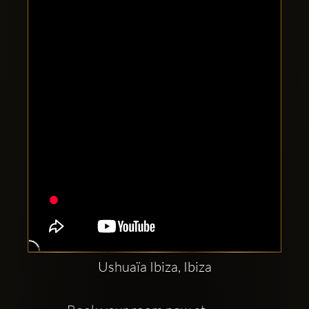
Clubbable
Social
network:
Ushuaïa Ibiza, Ibiza