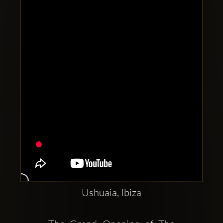
Clubbable
Social
network:
Ushuaia, Ibiza