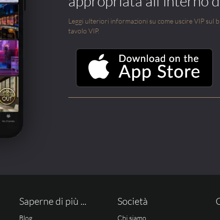
appropriata all'interno di
Leggi ulteriori informazioni su come uscire VIP sul blo
tavolo VIP.
Saperne di più ...
Società
Blog
Chi siamo