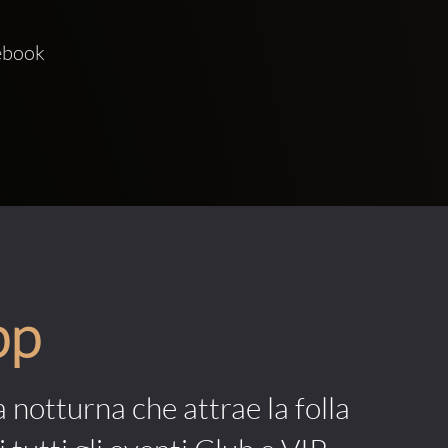
ebook  
pp
a notturna che attrae la folla