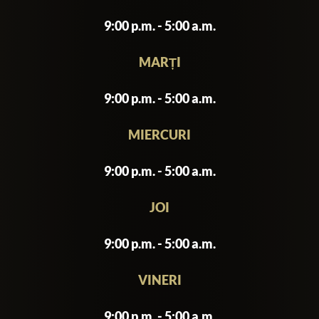
to enjoy a night of dancing, socializing,
and unique experiences. With its chic
9:00 p.m. - 5:00 a.m.
interiors, exclusive vibe, and top-notch
service, Muin Club has become a go-to
MARȚI
spot for both locals and international
9:00 p.m. - 5:00 a.m.
visitors seeking an unforgettable
nightlife experience in Bangkok.
MIERCURI
9:00 p.m. - 5:00 a.m.
JOI
9:00 p.m. - 5:00 a.m.
VINERI
9:00 p.m. - 5:00 a.m.