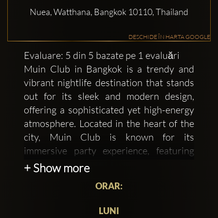
Nuea, Watthana, Bangkok 10110, Thailand
DESCHIDE ÎN HARTA GOOGLE
Evaluare: 5 din 5 bazate pe 1 evaluări
Muin Club in Bangkok is a trendy and
vibrant nightlife destination that stands
out for its sleek and modern design,
offering a sophisticated yet high-energy
atmosphere. Located in the heart of the
city, Muin Club is known for its
immersive party experience, featuring
cutting-edge sound and lighting systems,
+ Show more
as well as world-class DJs playing a mix
ORAR:
of electronic, house, and techno music.
The club attracts a stylish crowd looking
LUNI