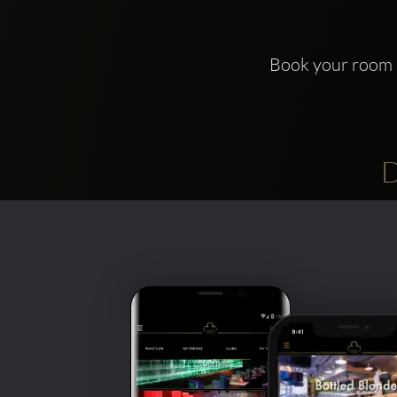
Book your room 
D