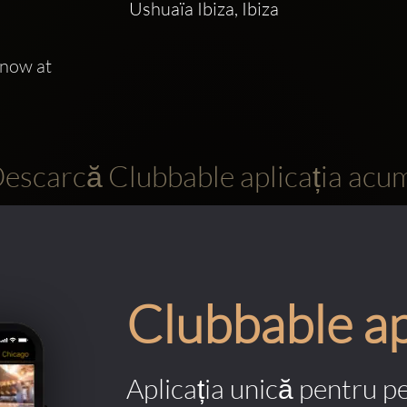
Ushuaïa Ibiza, Ibiza
now at
escarcă Clubbable aplicația acu
Clubbable a
Aplicația unică pentru p