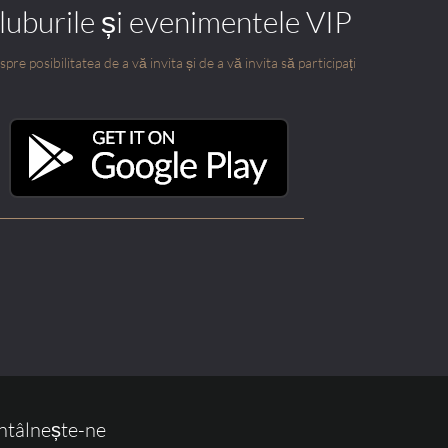
cluburile și evenimentele VIP
pre posibilitatea de a vă invita și de a vă invita să participați
ntâlnește-ne