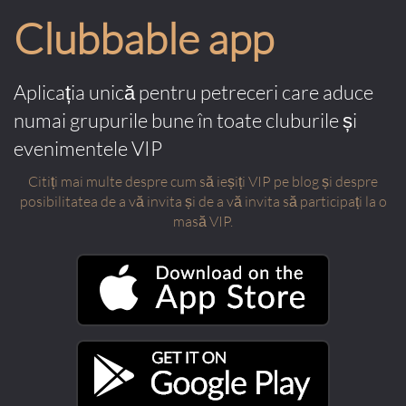
Clubbable app
Aplicația unică pentru petreceri care aduce
numai grupurile bune în toate cluburile și
evenimentele VIP
Citiți mai multe despre cum să ieșiți VIP pe blog și despre
posibilitatea de a vă invita și de a vă invita să participați la o
masă VIP.