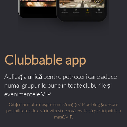
Clubbable app
Aplicația unică pentru petreceri care aduce
numai grupurile bune în toate cluburile și
evenimentele VIP
Citiți mai multe despre cum să ieșiți VIP pe blog și despre
posibilitatea de a vă invita și de a vă invita să participați la o
masă VIP.