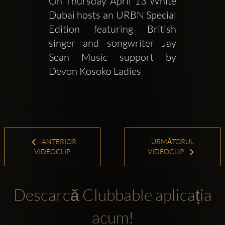
On Thursday April 13 White 
Dubai hosts an URBN Special 
Edition featuring British 
singer and songwriter Jay 
Sean Music support by 
Devon Kosoko Ladies 
ANTERIOR
URMĂTORUL
VIDEOCLIP
VIDEOCLIP
Descarcă Clubbable aplicația
acum!