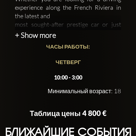
experience along the French Riviera in
the latest and
most sought-after prestige car or just
leaving your mark as you arrive at your
+ Show more
destination, we
ЧАСЫ РАБОТЫ:
should be your first call and this will be a
driving experience like absolutely no
ЧЕТВЕРГ
other
10:00 - 3:00
Минимальный возраст: 18
Таблица цены 4 800 €
БЛИЖАЙШИЕ СОБЫТИЯ