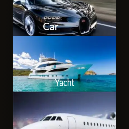
Clubbable
аккаунты
в
соцсетях: