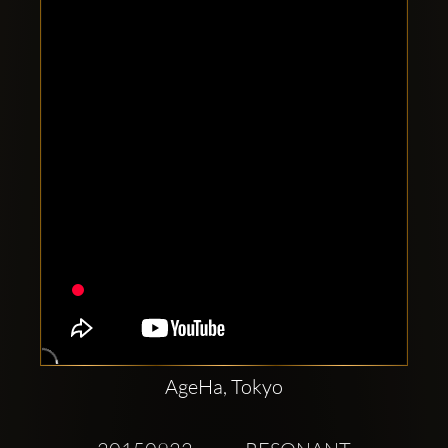
Clubbable
аккаунты
в
соцсетях:
AgeHa, Tokyo