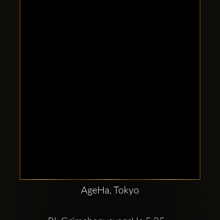
Clubbable
аккаунты
в
соцсетях:
AgeHa, Tokyo