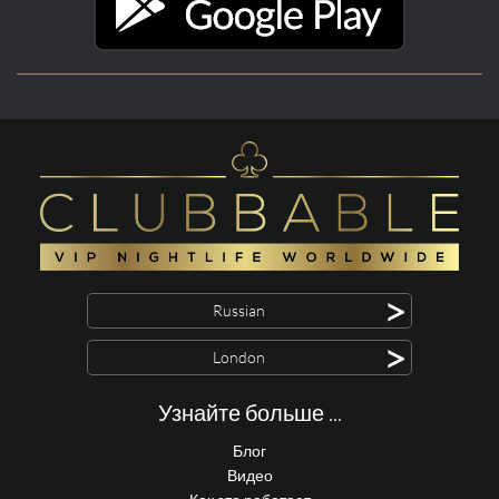
>
Russian
>
London
Узнайте больше ...
Блог
Видео