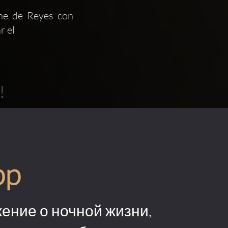
e de Reyes con 
 el 
!
pp
ение о ночной жизни,