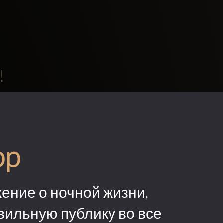
!
pp
ение о ночной жизни,
вильную публику во все