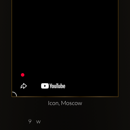
Clubbable
аккаунты
в
соцсетях:
Icon, Moscow
9    w  