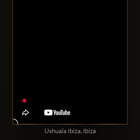
Clubbable
аккаунты
в
соцсетях:
Ushuaïa Ibiza, Ibiza