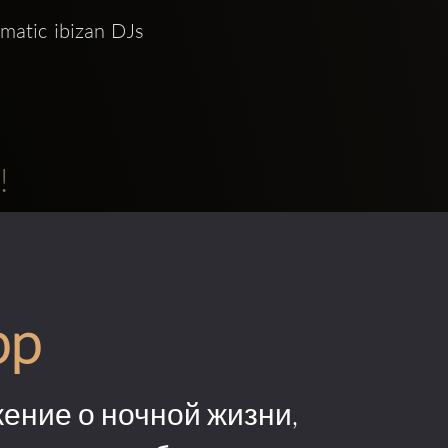
atic ibizan DJs 
!
pp
ение о ночной жизни,