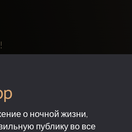
!
pp
ение о ночной жизни,
вильную публику во все