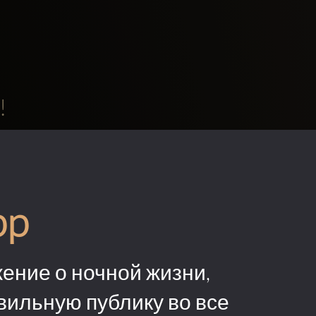
!
pp
ение о ночной жизни,
вильную публику во все