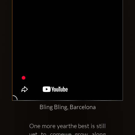
Clubbable
аккаунты
в
соцсетях:
Bling Bling, Barcelona
One more yearthe best is still 
yet to comewe grow along 