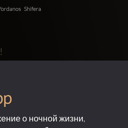
rdanos Shifera 
!
pp
ение о ночной жизни,