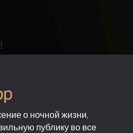
!
pp
ение о ночной жизни,
вильную публику во все