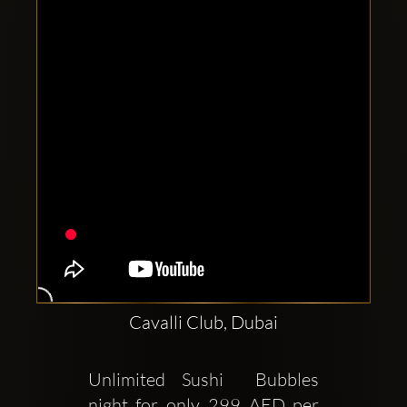
Clubbable
аккаунты
в
соцсетях:
Cavalli Club, Dubai
Unlimited Sushi  Bubbles 
night for only 299 AED per 