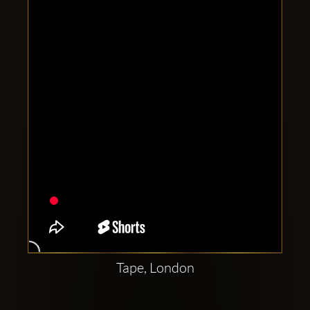
Clubbable
аккаунты
в
соцсетях:
Tape, London