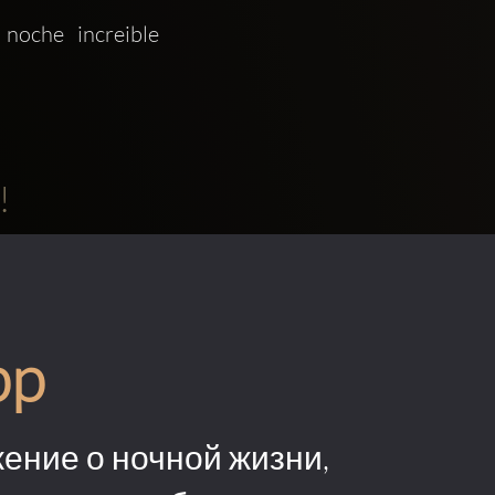
che increible  
!
pp
ение о ночной жизни,