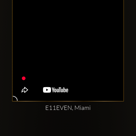
Clubbable
аккаунты
в
соцсетях:
E11EVEN, Miami