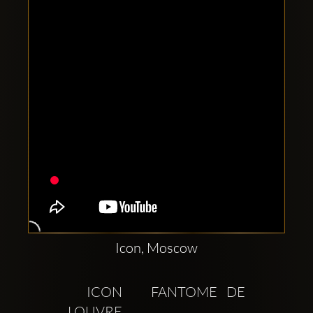
Clubbable
аккаунты
в
соцсетях:
Icon, Moscow
  ICON   FANTOME DE 
LOUVRE       