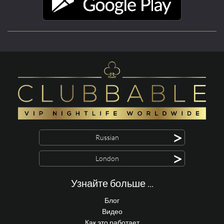
>
Russian
>
London
Узнайте больше ...
Блог
Видео
Как это работает