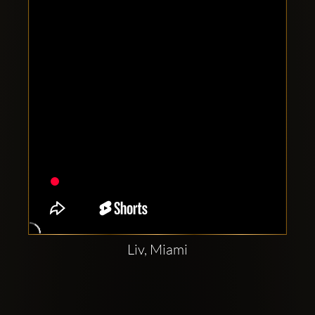
Clubbable
аккаунты
в
соцсетях:
Liv, Miami