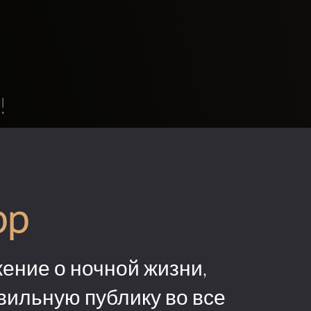
!
pp
ение о ночной жизни,
вильную публику во все