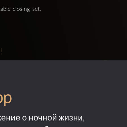
ble closing set, 
!
pp
ение о ночной жизни,