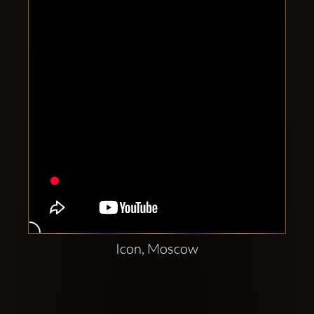
Clubbable
аккаунты
в
соцсетях:
Icon, Moscow