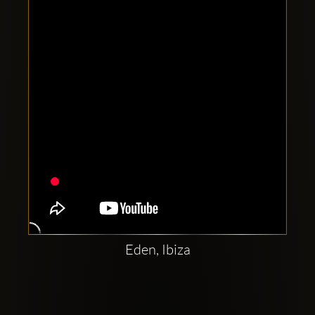
Clubbable
аккаунты
в
соцсетях:
Eden, Ibiza