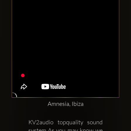
Clubbable
аккаунты
в
соцсетях:
Amnesia, Ibiza
KV2audio topquality sound 
system As you may know we 