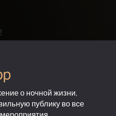
!
pp
ение о ночной жизни,
вильную публику во все
 мероприятия